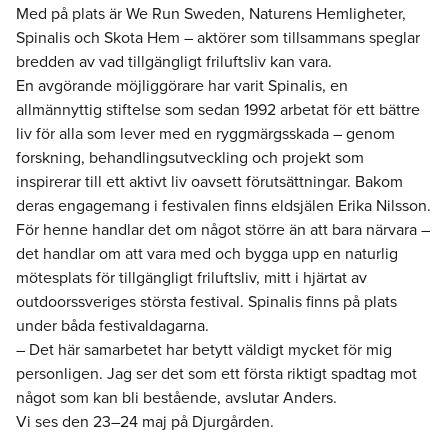
Med på plats är We Run Sweden, Naturens Hemligheter,
Spinalis och Skota Hem – aktörer som tillsammans speglar
bredden av vad tillgängligt friluftsliv kan vara.
En avgörande möjliggörare har varit Spinalis, en
allmännyttig stiftelse som sedan 1992 arbetat för ett bättre
liv för alla som lever med en ryggmärgsskada – genom
forskning, behandlingsutveckling och projekt som
inspirerar till ett aktivt liv oavsett förutsättningar. Bakom
deras engagemang i festivalen finns eldsjälen Erika Nilsson.
För henne handlar det om något större än att bara närvara –
det handlar om att vara med och bygga upp en naturlig
mötesplats för tillgängligt friluftsliv, mitt i hjärtat av
outdoorssveriges största festival. Spinalis finns på plats
under båda festivaldagarna.
– Det här samarbetet har betytt väldigt mycket för mig
personligen. Jag ser det som ett första riktigt spadtag mot
något som kan bli bestående, avslutar Anders.
Vi ses den 23–24 maj på Djurgården.