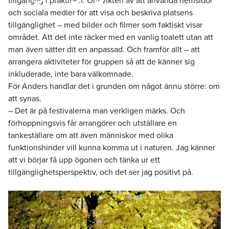
tillgänglig i praktiken. Om vikten av att använda hemsidor
och sociala medier för att visa och beskriva platsens
tillgänglighet – med bilder och filmer som faktiskt visar
området. Att det inte räcker med en vanlig toalett utan att
man även sätter dit en anpassad. Och framför allt – att
arrangera aktiviteter för gruppen så att de känner sig
inkluderade, inte bara välkomnade.
För Anders handlar det i grunden om något ännu större: om
att synas.
– Det är på festivalerna man verkligen märks. Och
förhoppningsvis får arrangörer och utställare en
tankeställare om att även människor med olika
funktionshinder vill kunna komma ut i naturen. Jag känner
att vi börjar få upp ögonen och tänka ur ett
tillgänglighetsperspektiv, och det ser jag positivt på.