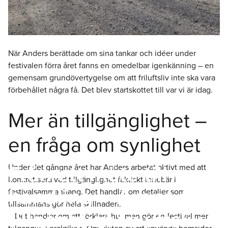
När Anders berättade om sina tankar och idéer under
festivalen förra året fanns en omedelbar igenkänning – en
gemensam grundövertygelse om att friluftsliv inte ska vara
förbehållet några få. Det blev startskottet till var vi är idag.
Mer än tillgänglighet –
en fråga om synlighet
Från ett möte till
Under det gångna året har Anders arbetat aktivt med att
konkretisera vad tillgänglighet faktiskt innebär i
handling – Arena för
festivalsammanhang. Det handlar om detaljer som
tillsammans gör hela skillnaden.
tillgängligt friluftsliv
– Det handlar om att förklara hur man gör en festival mer