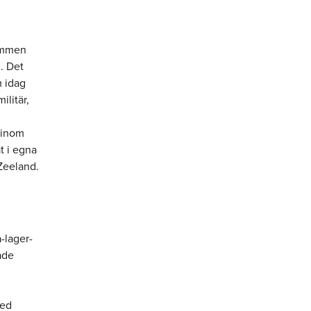
rammen
n. Det
m idag
ilitär,
 inom
t i egna
 Zeeland.
å-lager-
åde
h
med