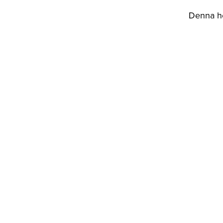
Denna he
Hur
För att 
fördelar
räcker d
När tvä
tvättmed
för att 
Hål