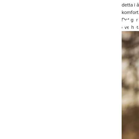
detta i 
Aclima – funk
komfort
Det gör 
överhett
ullplagg med 
tradition