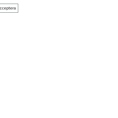
cceptera
 – ofta
tur och
as plant