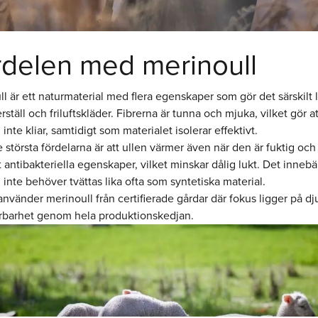
rdelen med merinoull
l är ett naturmaterial med flera egenskaper som gör det särskilt
rställ och friluftskläder. Fibrerna är tunna och mjuka, vilket gör at
inte kliar, samtidigt som materialet isolerar effektivt.
 största fördelarna är att ullen värmer även när den är fuktig och
t antibakteriella egenskaper, vilket minskar dålig lukt. Det innebär
inte behöver tvättas lika ofta som syntetiska material.
nvänder merinoull från certifierade gårdar där fokus ligger på dj
rbarhet genom hela produktionskedjan.