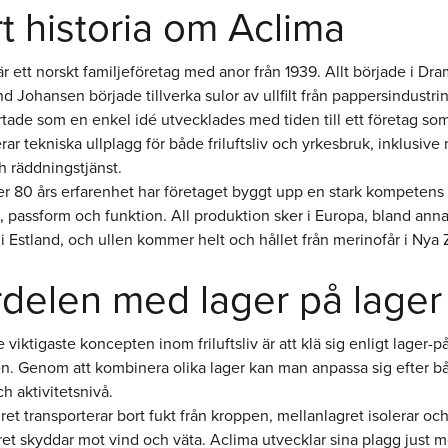
t historia om Aclima
r ett norskt familjeföretag med anor från 1939. Allt började i D
nd Johansen började tillverka sulor av ullfilt från pappersindustri
rtade som en enkel idé utvecklades med tiden till ett företag so
ar tekniska ullplagg för både friluftsliv och yrkesbruk, inklusive m
h räddningstjänst.
r 80 års erfarenhet har företaget byggt upp en stark kompetens
, passform och funktion. All produktion sker i Europa, bland anna
 i Estland, och ullen kommer helt och hållet från merinofår i Nya
delen med lager på lager
e viktigaste koncepten inom friluftsliv är att klä sig enligt lager-p
en. Genom att kombinera olika lager kan man anpassa sig efter b
h aktivitetsnivå.
ret transporterar bort fukt från kroppen, mellanlagret isolerar oc
ret skyddar mot vind och väta. Aclima utvecklar sina plagg just 