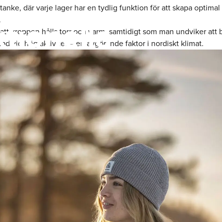
åtanke, där varje lager har en tydlig funktion för att skapa optimal
tionella
.
att kroppen hålls torr och varm, samtidigt som man undviker att b
ad vid hög aktivitet – en avgörande faktor i nordiskt klimat.
rötter i norsk