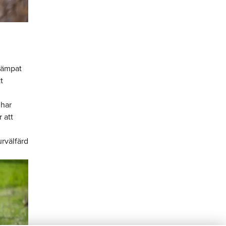
 lämpat
t
 har
 att
urvälfärd