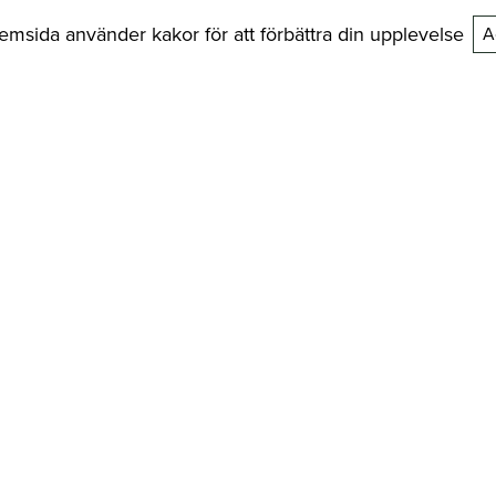
msida använder kakor för att förbättra din upplevelse
A
 man tvättar ullplagg
ullplagg ska hålla länge är rätt skötsel avgörande. En av de stora
na med ull är att den inte behöver tvättas efter varje användning
et att vädra plagget.
tt behövs bör man använda ett skonsamt ullprogram, låg tempera
el anpassat för ull. Plaggen bör inte torktumlas utan istället tork
behålla sin form.
lbarhet och Reborn-