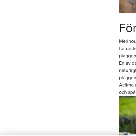
Fö
Merinoul
för unde
plaggen 
En av de
naturlig
plaggen 
Aclima a
och spå