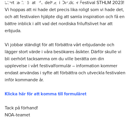
STHLM 2023!
Stort tack för att du deltog i Outdoor Festival STHLM 2023!
Vi hoppas att ni hade det precis lika roligt som vi hade det,
och att festivalen hjälpte dig att samla inspiration och få en
bättre inblick i allt vad det nordiska friluftslivet har att
erbjuda.
Vi jobbar ständigt för att förbättra vårt erbjudande och
lägger stort värde i våra besökares åsikter. Därför skulle vi
bli oerhört tacksamma om du ville berätta om din
upplevelse i vårt festivalformulär – information kommer
endast användas i syfte att förbättra och utveckla festivalen
inför kommande år.
Klicka här för att komma till formuläret
Tack på förhand!
NOA-teamet