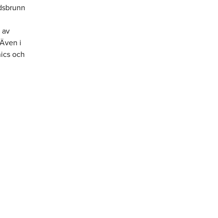
dsbrunn
 av
 Även i
nics och