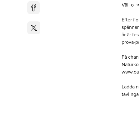
Festival ST
Välkomm
Efter fj
spännand
år är fe
prova-på
Få chans
Naturko
www.out
Ladda ne
tävlinga