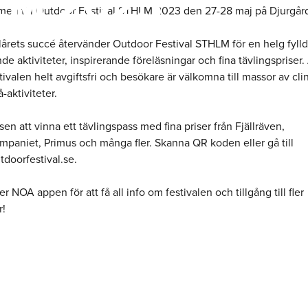
HLM 2023
en till Outdoor Festival STHLM 2023 den 27-28 maj på Djurgår
olårets succé återvänder Outdoor Festival STHLM för en helg fylld
e aktiviteter, inspirerande föreläsningar och fina tävlingspriser.
stivalen helt avgiftsfri och besökare är välkomna till massor av cli
-aktiviteter.
en att vinna ett tävlingspass med fina priser från Fjällräven,
mpaniet, Primus och många fler. Skanna QR koden eller gå till
doorfestival.se.
r NOA appen för att få all info om festivalen och tillgång till fler
r!