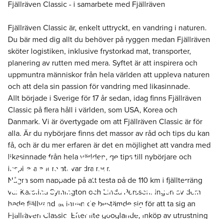
Fjällräven Classic - i samarbete med Fjällräven
Fjällräven Classic är, enkelt uttryckt, en vandring i naturen.
Du bär med dig allt du behöver på ryggen medan Fjällräven
sköter logistiken, inklusive frystorkad mat, transporter,
planering av rutten med mera. Syftet är att inspirera och
uppmuntra människor från hela världen att uppleva naturen
och att dela sin passion för vandring med likasinnade.
Allt började i Sverige för 17 år sedan, idag finns Fjällräven
Classic på flera håll i världen, som USA, Korea och
Danmark. Vi är övertygade om att Fjällräven Classic är för
alla. Är du nybörjare finns det massor av råd och tips du kan
få, och är du mer erfaren är det en möjlighet att vandra med
Upplev Fjällräven
likasinnade från hela världen, ge tips till nybörjare och
inspirera andra att vandra mer.
Classic - i samarbete
Några som nappade på att testa på de 110 km i fjällterräng
var Karolina Symington och Linda Persson. Ingen av dem
med Fjällräven
hade fjällvandrat innan de bestämde sig för att ta sig an
Fjällräven Classic. Efter lite googlande, inköp av utrustning