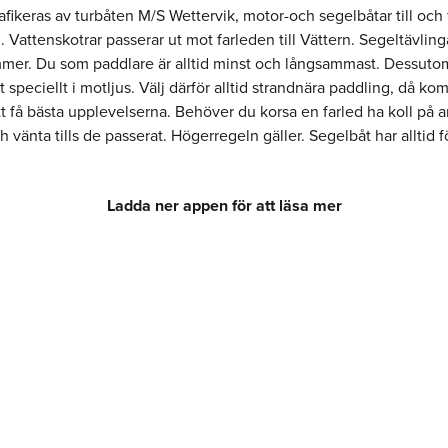
afikeras av turbåten M/S Wettervik, motor-och segelbåtar till och 
Vattenskotrar passerar ut mot farleden till Vättern. Segeltävling
mer. Du som paddlare är alltid minst och långsammast. Dessuto
t speciellt i motljus. Välj därför alltid strandnära paddling, då k
t få bästa upplevelserna. Behöver du korsa en farled ha koll på 
h vänta tills de passerat. Högerregeln gäller. Segelbåt har alltid 
Ladda ner appen för att läsa mer