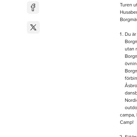
Turen ut
Husaber
Borgmäs
Du är
Borgm
utan m
Borgm
övnin
Borgm
förbi
Åsbro
dansb
Nordi
outdo
campa, h
Camp!
Sjöän