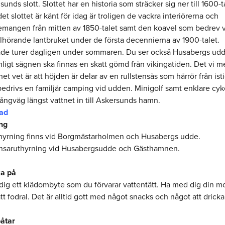
sunds slott. Slottet har en historia som sträcker sig ner till 1600-t
et slottet är känt för idag är troligen de vackra interiörerna och
mangen från mitten av 1850-talet samt den koavel som bedrev 
illhörande lantbruket under de första decennierna av 1900-talet.
de turer dagligen under sommaren. Du ser också Husabergs udd
nligt sägnen ska finnas en skatt gömd från vikingatiden. Det vi 
et vet är att höjden är delar av en rullstensås som härrör från ist
bedrivs en familjär camping vid udden. Minigolf samt enklare cyk
ångväg längst vattnet in till Askersunds hamn.
ad
ng
hyrning finns vid Borgmästarholmen och Husabergs udde.
saruthyrning vid Husabergsudde och Gästhamnen.
ka på
dig ett klädombyte som du förvarar vattentätt. Ha med dig din mo
tt fodral. Det är alltid gott med något snacks och något att dricka
åtar