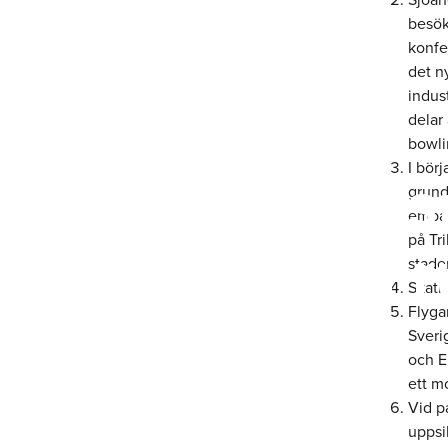
besöka
konfe
det n
indus
delar
bowli
I bör
Paddla stads
grund
embal
Vildmarken r
på Tr
stade
Skath
Flyga
Sveri
och E
ett m
Vid p
uppsi