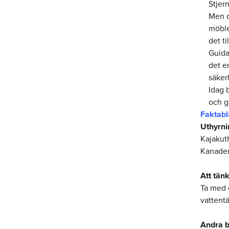
Stjern
Men d
möble
det t
Guida
det e
säkerh
Idag 
och g
Faktabl
Uthyrni
Kajakut
Kanaden
Att tän
Ta med 
vattentä
Andra b