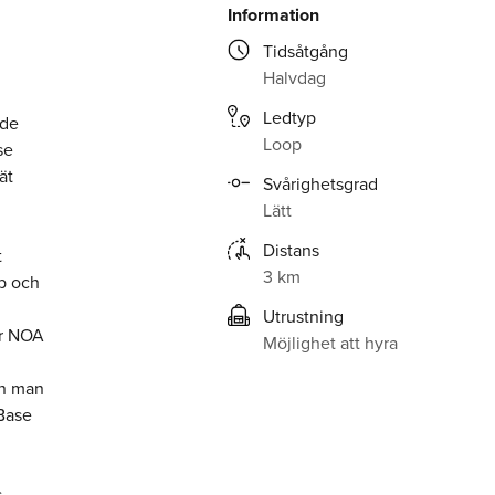
Information
Tidsåtgång
Halvdag
Ledtyp
rde
Loop
se
ät
Svårighetsgrad
Lätt
Distans
t
3 km
b och
Utrustning
ar NOA
Möjlighet att hyra
an man
 Base
s