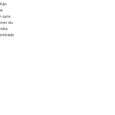
från
ar
m syns
ommer du
andra
företräde