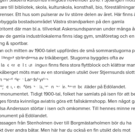
re till bibliotek, skola, kulturskola, konsthall, bio, föreställninga
renser. Ett hus som pulserar av liv större delen av året. Här finns
ybyggda bostadsområdet Västra strandparken på den gamla
tritomt där man bl.a. tillverkat Askersundspannan under många år
 av de gamla industrilokalerna finns idag gym, småföretag och en
ng & sportbar.
jan och mitten av 1900-talet uppfördes de små sommarstugorna på
nära -
 längst stränderna av trikåberget. Stugorna byggdes ofta av
lagevirke. I slutningen finns flera stora flyttblock och klättrar ma
unt udden
ikåberget möts man av en storslagen utsikt över Stjernsunds slot
n med dess Landskyrka.
öjden, den första etappen av åretruntbostäder på Edölandet.
rmonumentet. Tidigt 1900-tal, folket har samlats på isen för att b
ges första kvinnliga aviatris göra ett fallskärmshopp. Men något gå
lsa Andersson störtar i isen och omkommer. Till hennes minne r
onument på Edölandet.
assagen från Stenholmen över till Borgmästarholmen bör du ha
kt över andra båtar. Men här har du också en fin utsikt dels mot