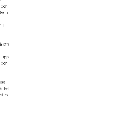
r och
 även
. I
 ofri
n upp
t och
ese
r fel
estes