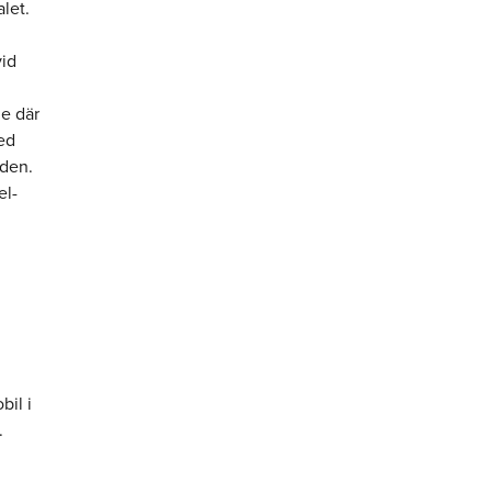
alet.
vid
e där
med
iden.
el-
bil i
.