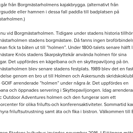
går från Borgmästarholmens kajakbrygga. (alternativt från
gsudde eller hamnen i dessa fall paddla till badplatsen på
tarholmen.)
 nu vid Borgmästarholmen. Tidigare under stadens historia tillhö
ästarholmen stadens borgmästare. Då fanns ingen broförbindel
an fick ta båten ut till ”holmen”. Under 1800-talets senare hälft l
ästare Knös stadens Skarpskyttekår använda holmen för sina
gar. Det uppfördes en kägelbana och en skyttepaviljong på ön.
ästarholmen blev senare stadens festplats. 1989 blev det en fas
ndelse genom en bro ut till Holmen och Askersunds skridskoklub
 GOIF arrenderade ”holmen” under några år. Det uppfördes en
ana och öppnades servering i Skyttepaviljongen. Idag arrender
c Outdoor Adventures holmen och den fungerar som ett
orcenter för olika frilufts-och konferensaktiviteter. Sommartid k
yra friluftsutrustning samt äta och fika i bistron. Välkommen till
gen Stadens kulturhus invigdes november 2016. I Sjöängen möt