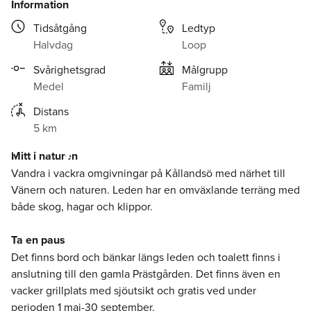
Information
Tidsåtgång
Ledtyp
Halvdag
Loop
Svårighetsgrad
Målgrupp
Medel
Familj
Vandra
Distans
5 km
Fröfjordsleden 5 km
Mitt i naturen
Vandra i vackra omgivningar på Kållandsö med närhet till
Vänern och naturen. Leden har en omväxlande terräng med
både skog, hagar och klippor.
Ta en paus
Det finns bord och bänkar längs leden och toalett finns i
anslutning till den gamla Prästgården. Det finns även en
vacker grillplats med sjöutsikt och gratis ved under
perioden 1 maj-30 september.