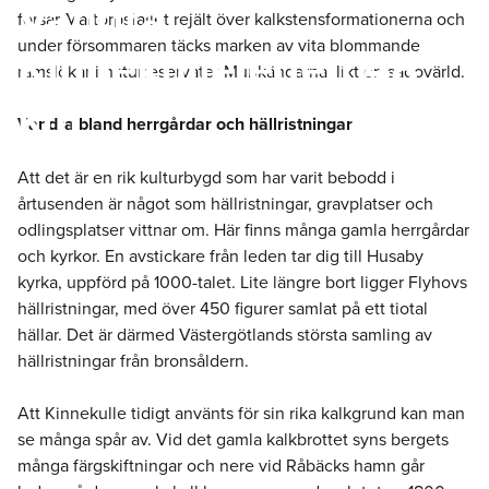
Vandra
forsar Martorpsfallet rejält över kalkstensformationerna och
under försommaren täcks marken av vita blommande
Kinnekulleleden 48
ramslökar i naturreservatet Munkängarna, likt en sagovärld.
km
Vandra bland herrgårdar och hällristningar
Att det är en rik kulturbygd som har varit bebodd i
årtusenden är något som hällristningar, gravplatser och
odlingsplatser vittnar om. Här finns många gamla herrgårdar
och kyrkor. En avstickare från leden tar dig till Husaby
kyrka, uppförd på 1000-talet. Lite längre bort ligger Flyhovs
hällristningar, med över 450 figurer samlat på ett tiotal
hällar. Det är därmed Västergötlands största samling av
hällristningar från bronsåldern.
Att Kinnekulle tidigt använts för sin rika kalkgrund kan man
se många spår av. Vid det gamla kalkbrottet syns bergets
många färgskiftningar och nere vid Råbäcks hamn går