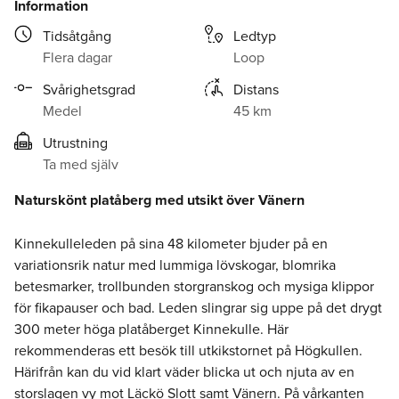
Information
Tidsåtgång
Ledtyp
Flera dagar
Loop
Svårighetsgrad
Distans
Medel
45 km
Utrustning
Ta med själv
Naturskönt platåberg med utsikt över Vänern
Kinnekulleleden på sina 48 kilometer bjuder på en
variationsrik natur med lummiga lövskogar, blomrika
betesmarker, trollbunden storgranskog och mysiga klippor
för fikapauser och bad. Leden slingrar sig uppe på det drygt
300 meter höga platåberget Kinnekulle. Här
rekommenderas ett besök till utkikstornet på Högkullen.
Härifrån kan du vid klart väder blicka ut och njuta av en
storslagen vy mot Läckö Slott samt Vänern. På vårkanten