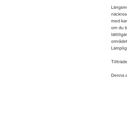
Längsme
näckros
med kan
om du be
lättillg
området
Lämplig 
Tillträd
Denna ak