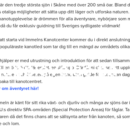
är den tredje största sjön i Skåne med över 200 små öar. Bland 
s otaliga möjligheter att sätta upp ditt läger och utforska naturen
kanotupplevelse är drömmen för alla äventyrare, nybörjare som 
 då du får exklusiv guidning till Sveriges sydligaste vildmark!
tt starta vid Immelns Kanotcenter kommer du i direkt anslutning 
opuläraste kanotled som tar dig till en mängd av områdets olika 
upplevelse på
hjälper er med utrustning och introduktion för att sedan tillsam
ill en öde ö där lägerplatsen slås upp. Där får ni chansen att upp
 naturen och friheten på egen hand utan guide för att sedan dag
lbaka till kanotcentret.
 om äventyret här!
eln är känt för sitt rika växt- och djurliv och många av sjöns öar 
:s direktiv SPA-områden (Special Protection Areas) för fåglar. Ta
ren då det finns chans att se sällsynta arter från kanoten, så so
e och lom.