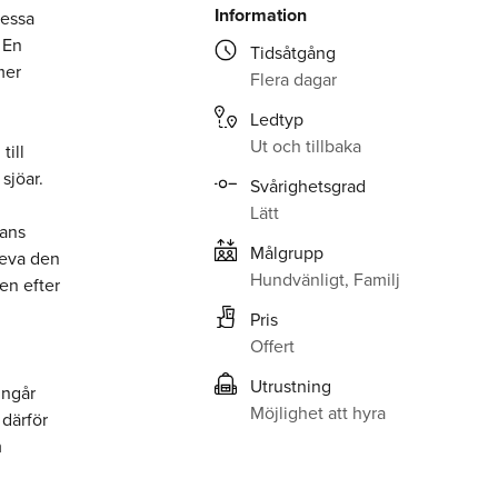
Information
dessa
. En
Tidsåtgång
mer
Flera dagar
Ledtyp
Ut och tillbaka
till
sjöar.
Svårighetsgrad
Lätt
mans
Målgrupp
leva den
Hundvänligt, Familj
en efter
Pris
Offert
Utrustning
ingår
Möjlighet att hyra
 därför
m