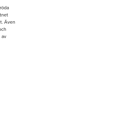
 röda
tnet
et. Även
 och
n av