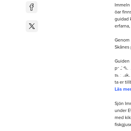
Immeln 
öar finn
guidad 
erfarna,
Genom a
Skånes p
Guidad kanot
Guiden 
paddla t
svenska
Immeln
ta er til
Läs mer
Sjön Imm
under EU
med kika
fiskgjus