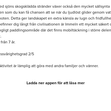
d sjöns skogsklädda stränder växer också den mycket sällsynta
en som du kan få chansen att se när du ljudlöst glider genom vat
oten. Detta ger landskapet en extra känsla av lugn och fridfullh
finner dig långt från civilisationen är Immeln ett mycket säkert
ängligt paddlingsområde där det finns mobiltäckning i större dele
.
från 7 år.
essvårighetsgrad 2/5
tivitet är lämplig att göra med andra familjer och vänner.
Ladda ner appen för att läsa mer